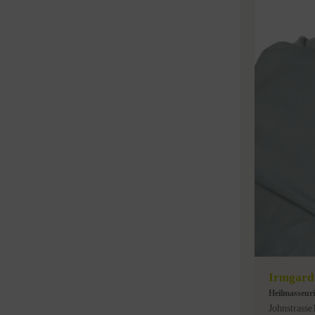
Irmgard
Heilmasseur
Johnstrasse