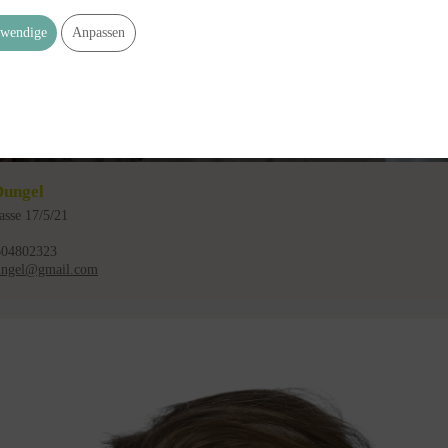
wendige
Anpassen
Dungel
sse 17/5/21
604802323
ungel@gmail.com