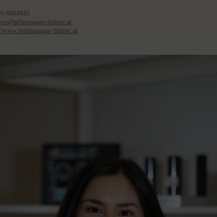
76 6084045
ice@heilmassage-bittner.at
//www.heilmassage-bittner.at