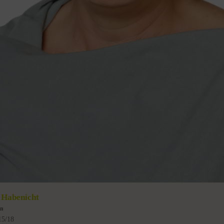
 Habenicht
in
15/18