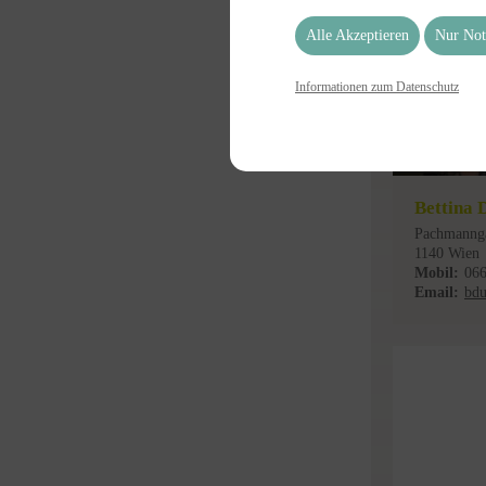
Alle Akzeptieren
Nur Not
Informationen zum Datenschutz
Bettina 
Pachmannga
1140 Wien
Mobil:
06
Email:
bd