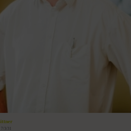
ittner
 7/3/31