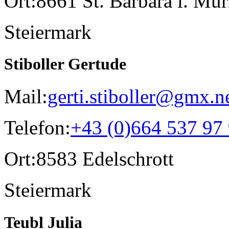
Ort:
8661 St. Barbara i. Mür
Steiermark
Stiboller Gertude
Mail:
gerti.stiboller@gmx.n
Telefon:
+43 (0)664 537 97
Ort:
8583 Edelschrott
Steiermark
Teubl Julia