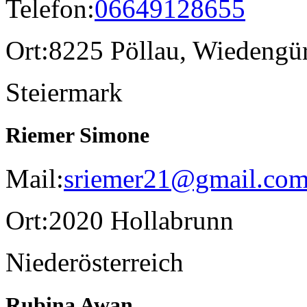
Telefon:
06649128655
Ort:
8225 Pöllau, Wiedengür
Steiermark
Riemer Simone
Mail:
sriemer21@gmail.co
Ort:
2020 Hollabrunn
Niederösterreich
Rubina Awan