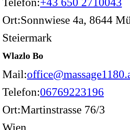
Telefon:
+43 650 2710043
Ort:
Sonnwiese 4a, 8644 Mü
Steiermark
Wlazlo Bo
Mail:
office@massage1180.
Telefon:
06769223196
Ort:
Martinstrasse 76/3
Wien